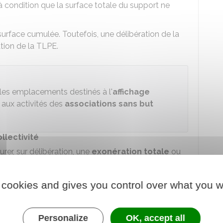
à condition que la surface totale du support ne
urface cumulée. Toutefois, une délibération de la
ation de la TLPE.
r les emplacements destinés à l'
affichage
e aux activités des
associations sans but
llectivité
urer, sur délibération, une
exonération totale
ou
 suivants :
condition que leur surface ne dépasse pas 12 m² sur
 cookies and gives you control over what you w
face cumulée est compris en 12 m² et 20 m²,
Personalize
OK, accept all
 à 1,5 m²