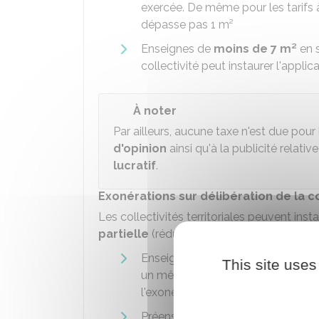
exercée. De même pour les tarifs 
dépasse pas 1 m²
Enseignes de
moins de 7 m²
en s
collectivité peut instaurer l'applic
À noter
Par ailleurs, aucune taxe n'est due pou
d'opinion
ainsi qu'à la publicité relativ
lucratif
.
Exonérations sur délibération de la co
Les collectivités territoriales peuvent insta
partielle
(réduction de
50 %
) dans les cas
Enseignes non scellées au sol, à 
This site uses
un même établissement. Si la sur
l'exonération est limitée à
50 %
.
Préenseignes inférieures ou égales