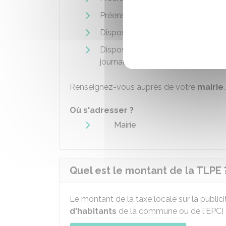
Préenseignes supérieures à 1,5 m²
Dispositifs publicitaires dépenda
Dispositifs publicitaires apposés s
journaux).
Renseignez-vous auprès de votre
mairie
.
Où s'adresser ?
Mairie
Quel est le montant de la TLPE 
Le montant de la taxe locale sur la public
d'habitants
de la commune ou de l'
EPCI