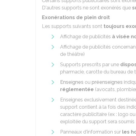
Certains supports publicitaires sont exon
D'autres supports ne sont exonérés que
s
Exonérations de plein droit
Les supports suivants sont
toujours ex
Affichage de publicités
à visée 
Affichage de publicités concerna
de théâtre)
Supports prescrits par une
dispos
pharmacie, carotte du bureau de t
Enseignes
ou
préenseignes
indiqu
réglementée
(avocats, plombiers
Enseignes exclusivement destiné
support contient à la fois des indi
caractère publicitaire (ex : logo ou
exploitée du support sera soumis 
Panneaux d'information sur
les h