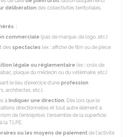
érés de taxe
de plein droit
(automatiquement).
ur délibération
des collectivités territoriales.
onérés
:
non commerciale
(pas de marque, de logo, etc.)
nt des
spectacles
(ex : affiche de film ou de pièce
ition légale ou réglementaire
(ex : croix de
abac, plaque du médecin ou du vétérinaire, etc.)
ant le lieu d'exercice d'une
profession
, architectes, etc.).
es à
indiquer une direction
. Dès lors que le
cations directionnelles et tout autre élément à
 nom de l'entreprise), l'ensemble de la superficie
à la TLPE.
oraires ou les moyens de paiement
de l'activité