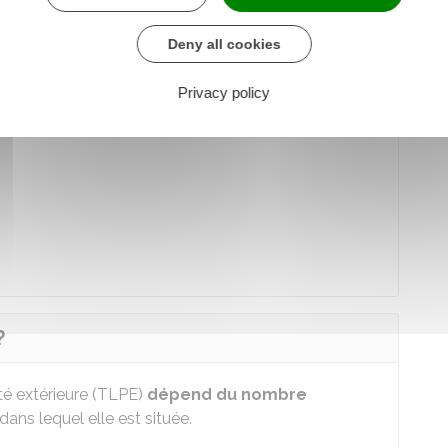
Deny all cookies
nt des concessions municipales d'affichage
Privacy policy
ur du mobilier urbain (ex : abri-bus, kiosques à
?
ité extérieure (TLPE)
dépend du nombre
dans lequel elle est située.