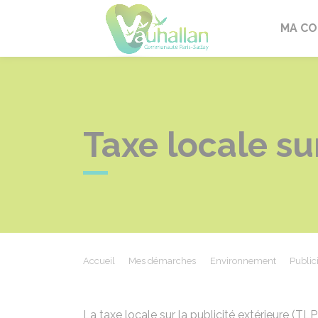
Vauhallan
MA C
Taxe locale su
Accueil
Mes démarches
Environnement
Public
La taxe locale sur la publicité extérieure (TL