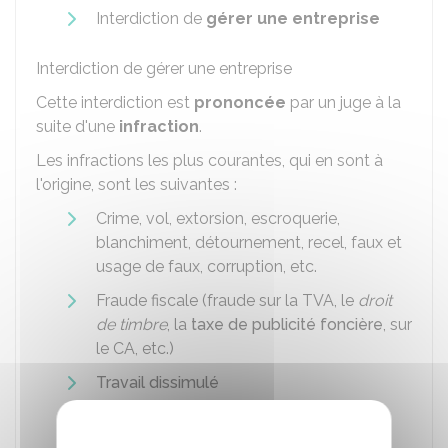
Interdiction de
gérer une entreprise
Interdiction de gérer une entreprise
Cette interdiction est
prononcée
par un juge à la
suite d'une
infraction
.
Les infractions les plus courantes, qui en sont à
l'origine, sont les suivantes :
Crime, vol, extorsion, escroquerie,
blanchiment, détournement, recel, faux et
usage de faux, corruption, etc.
Fraude fiscale (fraude sur la
TVA
, le
droit
de timbre
, la
taxe de publicité foncière
, sur
le
CA
, etc.)
Travail dissimulé
Délit en droit des sociétés et en droit
commercial (exemple : délit de