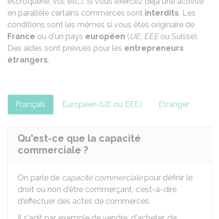
escroquerie, vol, etc.). Si vous exercez déjà une activité
en parallèle certains commerces sont
interdits
. Les
conditions sont les mêmes si vous êtes originaire de
France
ou d'un pays
européen
(
UE
,
EEE
ou Suisse).
Des aides sont prévues pour les
entrepreneurs
étrangers
.
Français
Européen (UE ou EEE)
Étranger
Qu'est-ce que la capacité
commerciale ?
On parle de
capacité commerciale
pour définir le
droit ou non d'être commerçant, c'est-à-dire
d'effectuer des actes de commerces.
Il s'agit par exemple de vendre, d'acheter, de