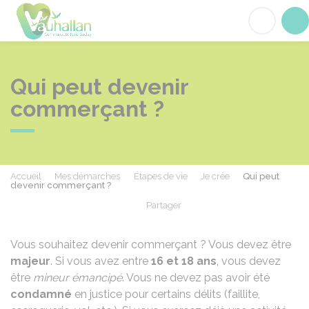
Vauhallan
Acc
Qui peut devenir
commerçant ?
Accueil
Mes démarches
Étapes de vie
Je crée
Qui peut
devenir commerçant ?
Partager
Partager sur Facebook
Partager sur X - Twit
Partager sur
Par
Vous souhaitez devenir commerçant ? Vous devez être
majeur
. Si vous avez entre
16 et 18 ans
, vous devez
être
mineur émancipé
. Vous ne devez pas avoir été
condamné
en justice pour certains délits (faillite,