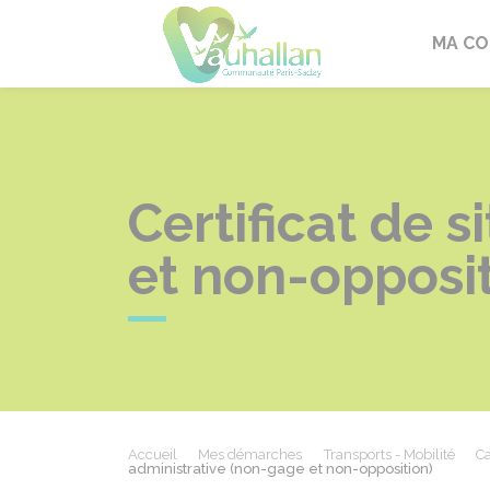
Vauhallan
MA C
Certificat de 
et non-opposit
Accueil
Mes démarches
Transports - Mobilité
Ca
administrative (non-gage et non-opposition)