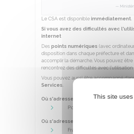
Ministèr
Le CSA est disponible
immédiatement
.
Si vous avez des difficultés avec l'uti
internet
Des
points numériques
(avec ordinateur
disposition dans chaque préfecture et dan
accomplir la démarche. Vous pouvez être 
rencontrez des difficultés avec l'utilisation 
Vous pouvez aussi être accompagné dan
Services
.
This site uses
Où s'adresser ?
Point d'accueil numérique
Où s'adresser ?
France Services / Maison de s