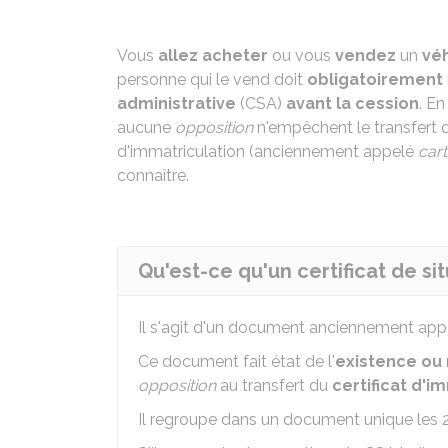
Vous
allez acheter
ou vous
vendez
un
véh
personne qui le vend doit
obligatoirement
administrative
(CSA)
avant la cession
. En
aucune
opposition
n'empêchent le transfert d
d'immatriculation (anciennement appelé
cart
connaître.
Qu'est-ce qu'un certificat de si
Il s'agit d'un document anciennement ap
Ce document fait état de l'
existence ou
opposition
au transfert du
certificat d'i
Il regroupe dans un document unique les 