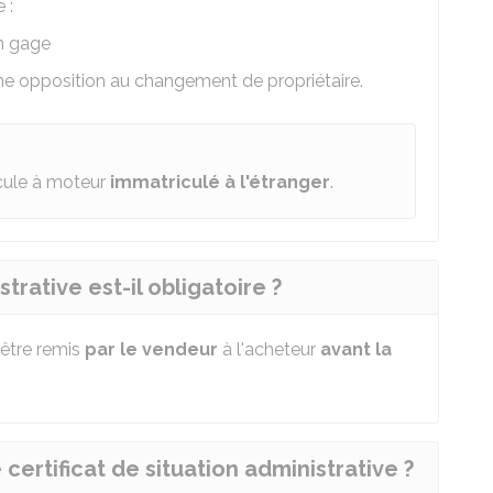
 :
un gage
d'une opposition au changement de propriétaire.
cule à moteur
immatriculé à l'étranger
.
strative est-il obligatoire ?
être remis
par le vendeur
à l'acheteur
avant la
 certificat de situation administrative ?