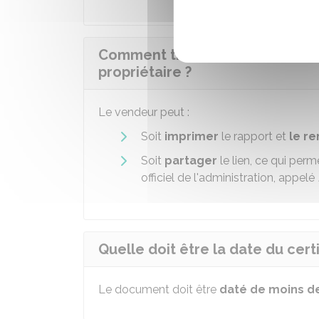
Comment transmettre le certific
propriétaire ?
Le vendeur peut :
Soit
imprimer
le rapport et
le r
Soit
partager
le lien, ce qui perm
officiel de l'administration, appelé
Quelle doit être la date du certi
Le document doit être
daté de moins de