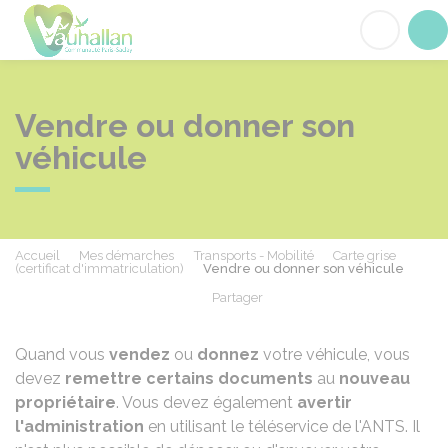
Vauhallan
Acc
Vendre ou donner son
véhicule
Accueil
Mes démarches
Transports - Mobilité
Carte grise
(certificat d'immatriculation)
Vendre ou donner son véhicule
Partager
Partager sur Facebook
Partager sur X - Twit
Partager sur
Par
Quand vous
vendez
ou
donnez
votre véhicule, vous
devez
remettre certains documents
au
nouveau
propriétaire
. Vous devez également
avertir
l'administration
en utilisant le téléservice de l'
ANTS
. Il