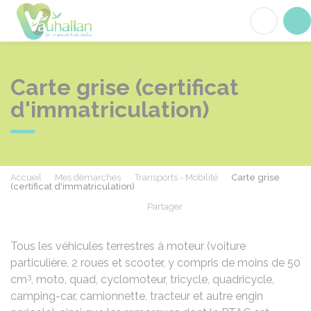
Vauhallan
Acc
Carte grise (certificat
d'immatriculation)
Accueil
Mes démarches
Transports - Mobilité
Carte grise
(certificat d'immatriculation)
Partager
Partager sur Facebook
Partager sur X - Twit
Partager sur
Par
Tous les véhicules terrestres à moteur (voiture
particulière, 2 roues et scooter, y compris de moins de 50
3
cm
, moto, quad, cyclomoteur, tricycle, quadricycle,
camping-car, camionnette, tracteur et autre engin