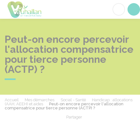
Vauhallan
Acc
Peut-on encore percevoir
l'allocation compensatrice
pour tierce personne
(ACTP) ?
Accueil
Mes démarches
Social - Santé
Handicap : allocations
(AAH, AEEH) et aides
Peut-on encore percevoir l'allocation
compensatrice pour tierce personne (ACTP) ?
Partager
Partager sur Facebook
Partager sur X - Twit
Partager sur
Par