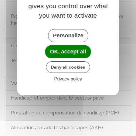
gives you control over what
Loi n°2005-102 du 11 février 2005 pour
you want to activate
l'égalité des droits et des chances des personnes
handicapées : article 95
Personalize
Comment faire si...
OK, accept all
Je suis en situation de handicap
Deny all cookies
Privacy policy
Voir aussi
Handicap et emploi dans le secteur privé
Prestation de compensation du handicap (PCH)
Allocation aux adultes handicapés (AAH)