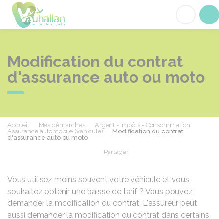
Vauhallan
Acc
Modification du contrat
d'assurance auto ou moto
Accueil
Mes démarches
Argent - Impôts - Consommation
Assurance automobile (véhicule)
Modification du contrat
d'assurance auto ou moto
Partager
Partager sur Facebook
Partager sur X - Twit
Partager sur
Par
Vous utilisez moins souvent votre véhicule et vous
souhaitez obtenir une baisse de tarif ? Vous pouvez
demander la modification du contrat. L'assureur peut
aussi demander la modification du contrat dans certains