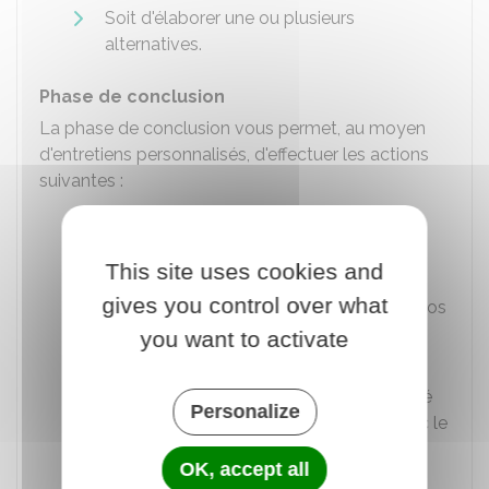
Soit d'élaborer une ou plusieurs
alternatives.
Phase de conclusion
La phase de conclusion vous permet, au moyen
d'entretiens personnalisés, d'effectuer les actions
suivantes :
S'approprier les résultats détaillés de la
phase d'investigation
This site uses cookies and
Recenser les conditions et moyens
gives you control over what
favorisant la réalisation de votre ou de vos
projets professionnels
you want to activate
Prévoir les principales étapes du ou des
projets professionnels, dont la possibilité
Personalize
de bénéficier d'un entretien de suivi avec le
prestataire de bilan de compétences.
OK, accept all