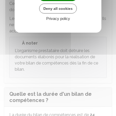
Cette phase se termine en vous présentant un
Deny all cookies
document de synthèse et les résultats détaillés.
Les résultats du bilan sont votre seule propriété. Ils
Privacy policy
ne peuvent pas être communiqués sans votre
accord.
À noter
L'organisme prestataire doit détruire les
documents élaborés pour la réalisation de
votre bilan de compétences dès la fin de ce
bilan.
Quelle est la durée d'un bilan de
compétences ?
La durée du bilan de compétences est de
24