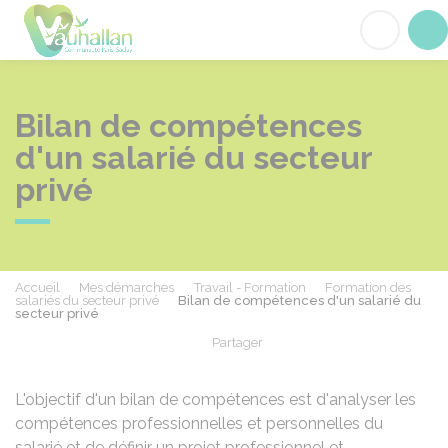
Vauhallan
Acc
Bilan de compétences
d'un salarié du secteur
privé
Accueil
Mes démarches
Travail - Formation
Formation des
salariés du secteur privé
Bilan de compétences d'un salarié du
secteur privé
Partager
Partager sur Facebook
Partager sur X - Twit
Partager sur
Par
L'objectif d'un bilan de compétences est d'analyser les
compétences professionnelles et personnelles du
salarié et de définir un projet professionnel et