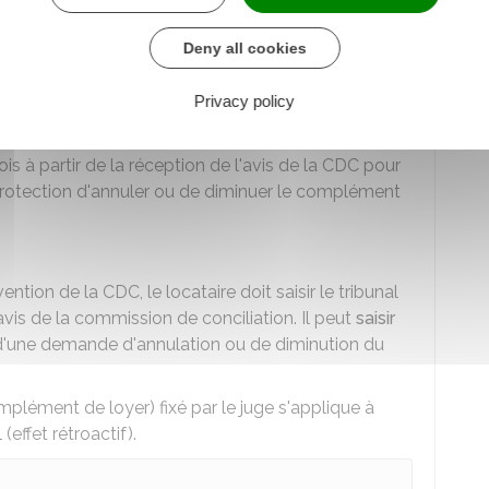
s logements de la même catégorie situés dans le
Deny all cookies
 du loyer est celui fixé par le document de
u montant s'applique à partir de la date d'entrée en
Privacy policy
ois à partir de la réception de l'avis de la CDC pour
rotection d'annuler ou de diminuer le complément
ention de la CDC, le locataire doit saisir le tribunal
avis de la commission de conciliation. Il peut
saisir
'une demande d'annulation ou de diminution du
plément de loyer) fixé par le juge s'applique à
(effet rétroactif).