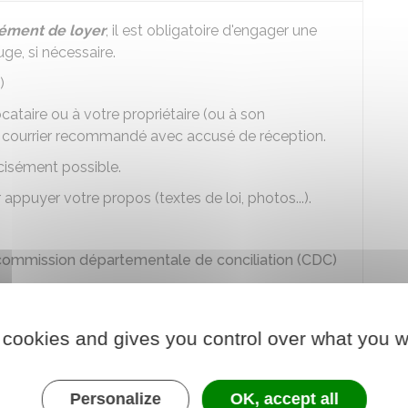
ément de loyer
, il est obligatoire d'engager une
uge, si nécessaire.
)
cataire ou à votre propriétaire (ou à son
n courrier recommandé avec accusé de réception.
récisément possible.
ppuyer votre propos (textes de loi, photos...).
commission départementale de conciliation (CDC)
s après la signature du bail.
 cookies and gives you control over what you w
uver que le complément de loyer est justifié. il doit
te des caractéristiques particulières de confort ou
Personalize
OK, accept all