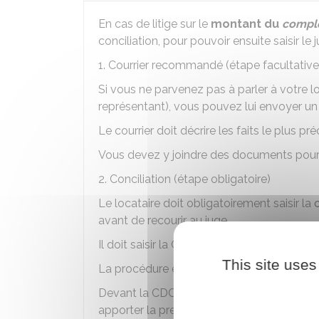
En cas de litige sur le
montant du
compl
conciliation, pour pouvoir ensuite saisir le j
1. Courrier recommandé (étape facultative
Si vous ne parvenez pas à parler à votre lo
représentant), vous pouvez lui envoyer u
Le courrier doit décrire les faits le plus p
Vous devez y joindre des documents pour a
2. Conciliation (étape obligatoire)
Le locataire doit obligatoirement saisir la
avant de recourir au juge.
Il doit saisir la CDC dans un délai de 3 moi
This site uses
La procédure est gratuite.
Devant la CDC, c'est au propriétaire de pro
apporter la preuve que le logement présen