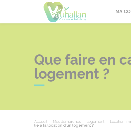
Vauhallan
MA C
Que faire en ca
logement ?
Accueil
Mes démarches
Logement
Location imm
lié à la location d'un logement ?