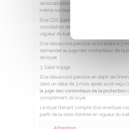
de localisation, par comparaison avec le
même secteur géographique.
Si la CDC parvient à un accord, le montant
conciliation délivré par la CDC. Ce nouvea
vigueur du bail.
Si le désaccord persiste, le locataire a 3 m
demander au juge des contentieux de la p
de loyer.
3. Saisir le juge
Si le désaccord persiste en dépit de l'interv
dans un délai de 3 mois après avoir reçu l'
le juge des contentieux de la protection
d
complément de loyer.
Le loyer (tenant compte d'un éventuel com
partir de la date d'entrée en vigueur du bail 
Attention