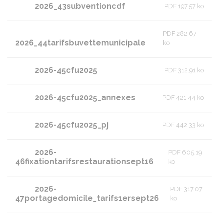
2026_43subventioncdf
PDF 197.57 ko
PDF 282.67
2026_44tarifsbuvettemunicipale
ko
2026-45cfu2025
PDF 312.91 ko
2026-45cfu2025_annexes
PDF 421.44 ko
2026-45cfu2025_pj
PDF 442.33 ko
2026-
PDF 605.19
46fixationtarifsrestaurationsept16
ko
2026-
PDF 317.07
47portagedomicile_tarifs1ersept26
ko