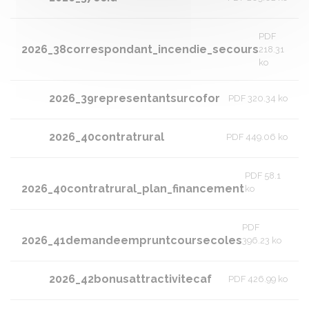
PDF
2026_38correspondant_incendie_secours
218.31
ko
2026_39representantsurcofor
PDF 320.34 ko
2026_40contratrural
PDF 449.06 ko
PDF 58.1
2026_40contratrural_plan_financement
ko
PDF
2026_41demandeempruntcoursecoles
396.23 ko
2026_42bonusattractivitecaf
PDF 426.99 ko