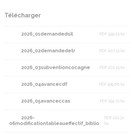
Télécharger
2026_01demandedsil
PDF 399.24 ko
2026_02demandedetr
PDF 407.33 ko
2026_03subventioncocagne
PDF 202.15 ko
2026_04avancecdf
PDF 199.66 ko
2026_05avanceccas
PDF 194.72 ko
2026-
PDF 222.31
06modificationtableaueffectif_biblio
ko