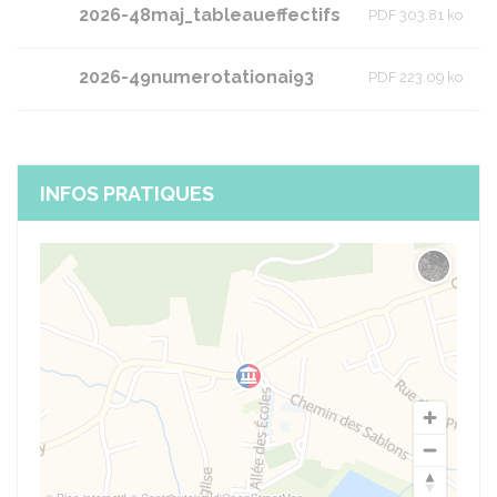
2026-48maj_tableaueffectifs
PDF 303.81 ko
2026-49numerotationai93
PDF 223.09 ko
INFOS PRATIQUES
Changer 