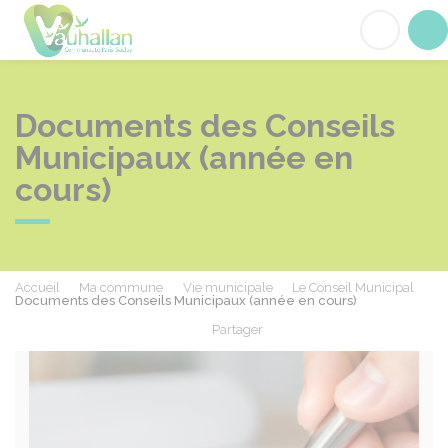
Vauhallan
Acc
Documents des Conseils
Municipaux (année en
cours)
Accueil
Ma commune
Vie municipale
Le Conseil Municipal
Documents des Conseils Municipaux (année en cours)
Partager
Partager sur Facebook
Partager sur X - Twit
Partager sur
Par