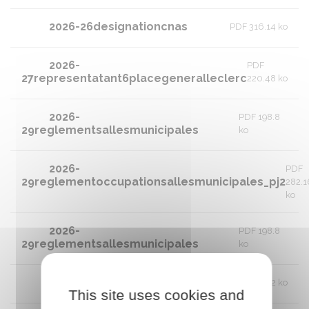
2026-26designationcnas
PDF 316.14 ko
2026-
PDF
27representatant6placegeneralleclerc
220.48 ko
2026-
PDF 198.8
29reglementsallesmunicipales
ko
2026-
PDF
29reglementoccupationsallesmunicipales_pj2
282.1
ko
2026-
PDF 198.8
29reglementsallesmunicipales
ko
2026-31conventionannuellecdf
PDF 289.92 ko
This site uses cookies and