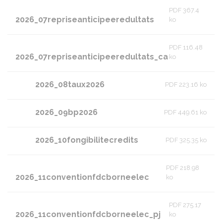
PDF 367.4
2026_07repriseanticipeeredultats
ko
PDF 116.48
2026_07repriseanticipeeredultats_ca
ko
2026_08taux2026
PDF 223.16 ko
2026_09bp2026
PDF 449.61 ko
2026_10fongibilitecredits
PDF 325.35 ko
PDF 218.98
2026_11conventionfdcborneelec
ko
PDF 275.17
2026_11conventionfdcborneelec_pj
ko