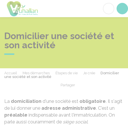
Vauhallan
Acc
Domicilier une société et
son activité
Accueil
Mes démarches
Étapes de vie
Je crée
Domicilier
une société et son activité
Partager
Partager sur Facebook
Partager sur X - Twit
Partager sur
Par
La
domiciliation
d'une société est
obligatoire
. Il s'agit
de lui donner une
adresse administrative
. C'est un
préalable
indispensable avant l'immatriculation. On
parle aussi couramment de
siège social
.