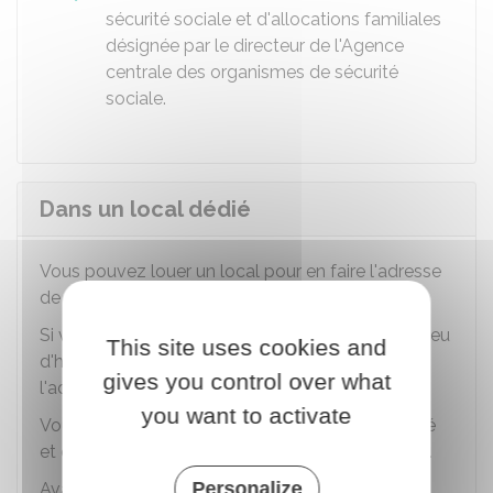
sécurité sociale et d'allocations familiales
désignée par le directeur de l'Agence
centrale des organismes de sécurité
sociale.
Dans un local dédié
Vous pouvez louer un local pour en faire l'adresse
de votre entreprise.
Si vous possédez déjà un local autre que votre lieu
This site uses cookies and
d'habitation, vous pouvez décider d'en faire
gives you control over what
l'adresse de votre entreprise.
you want to activate
Vous pouvez aussi choisir de louer un local dédié
et conclure un bail commercial ou professionnel.
Personalize
Avantages et inconvénients