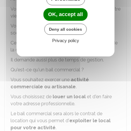
Vous préservez votre logement personnel de votre
OK, accept all
vie professionnelle.
Vous gérez de façon indépendante votre siège
Deny all cookies
social.
Privacy policy
Ce choix est cependant plus coûteux que celui de
la domiciliation dans votre logement personnel.
Il demande aussi plus de temps de gestion.
Qu'est-ce qu'un bail commercial ?
Vous souhaitez exercer une
activité
commerciale ou artisanale
.
Vous choisissez de
louer un local
et d'en faire
votre adresse professionnelle.
Le bail commercial sera alors le contrat de
location qui vous permet d'
exploiter le local
pour votre activité
.